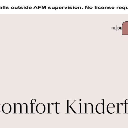
|
NL
DE
comfort Kinder