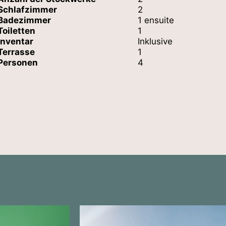
Schlafzimmer
2
Badezimmer
1 ensuite
Toiletten
1
Inventar
Inklusive
Terrasse
1
Personen
4