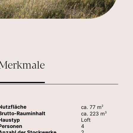
Merkmale
Nutzfläche
2
ca. 77 m
Brutto-Rauminhalt
3
ca. 223 m
Haustyp
Loft
Personen
4
Anzahl der Stockwerke
2