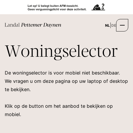
|
NL
DE
W
o
n
i
n
g
s
e
l
e
c
t
o
r
De woningselector is voor mobiel niet beschikbaar.
We vragen u om deze pagina op uw laptop of desktop
te bekijken.
Klik op de button om het aanbod te bekijken op
mobiel.