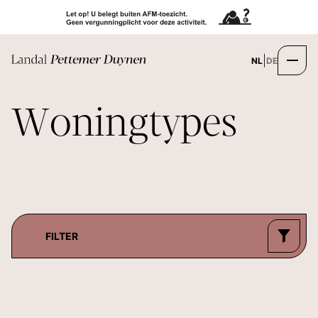
|
NL
DE
W
o
n
i
n
g
t
y
p
e
s
FILTER